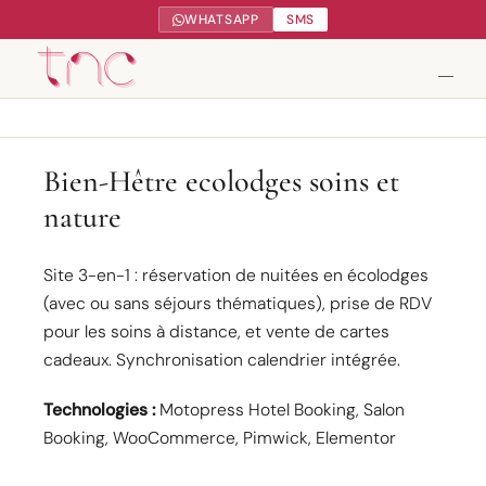
WHATSAPP
SMS
Tendance Nature Communication
Bien-Hêtre ecolodges soins et
nature
Création de sites web à Serres-Castet
Gestion réseaux sociaux
Site 3-en-1 : réservation de nuitées en écolodges
(avec ou sans séjours thématiques), prise de RDV
Google My Business
pour les soins à distance, et vente de cartes
cadeaux. Synchronisation calendrier intégrée.
Contact
Technologies :
Motopress Hotel Booking, Salon
Booking, WooCommerce, Pimwick, Elementor