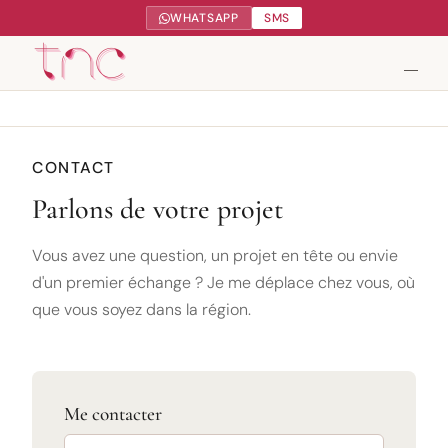
WHATSAPP
SMS
Tendance Nature Communication
CONTACT
Parlons de votre projet
Création de sites web à Serres-Castet
Gestion réseaux sociaux
Vous avez une question, un projet en tête ou envie
d'un premier échange ? Je me déplace chez vous, où
Google My Business
que vous soyez dans la région.
Contact
Me contacter