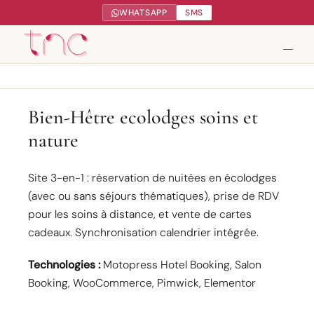
WHATSAPP
SMS
Tendance Nature Communication
Bien-Hêtre ecolodges soins et
nature
Création de sites web à Serres-Castet
Gestion réseaux sociaux
Site 3-en-1 : réservation de nuitées en écolodges
(avec ou sans séjours thématiques), prise de RDV
Google My Business
pour les soins à distance, et vente de cartes
cadeaux. Synchronisation calendrier intégrée.
Contact
Technologies :
Motopress Hotel Booking, Salon
Booking, WooCommerce, Pimwick, Elementor