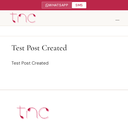
WHATSAPP
SMS
Tendance Nature Communication
Test Post Created
Création de sites web à Serres-Castet
Test Post Created
Gestion réseaux sociaux
Google My Business
Contact