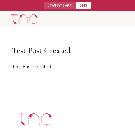
WHATSAPP
SMS
Tendance Nature Communication
Test Post Created
Création de sites web à Serres-Castet
Test Post Created
Gestion réseaux sociaux
Google My Business
Contact