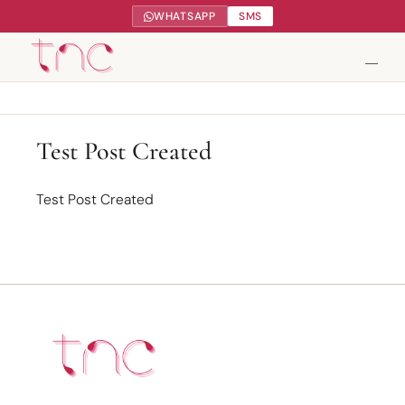
WHATSAPP
SMS
Tendance Nature Communication
Test Post Created
Création de sites web à Serres-Castet
Test Post Created
Gestion réseaux sociaux
Google My Business
Contact