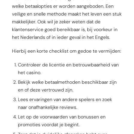
welke betaalopties er worden aangeboden. Een
veilige en snelle methode maakt het leven een stuk
makkelijker. Ook wil je zeker weten dat de
klantenservice goed bereikbaar is, bij voorkeur in
het Nederlands of in ieder geval in het Engels.
Hierbij een korte checklist om gedoe te vermijden:
Controleer de licentie en betrouwbaarheid van
het casino.
Bekijk welke betaalmethoden beschikbaar zijn
en of deze vertrouwd zijn.
Lees ervaringen van andere spelers en zoek
naar onafhankelijke reviews.
Let op de voorwaarden van bonussen en
promoties voordat je begint.