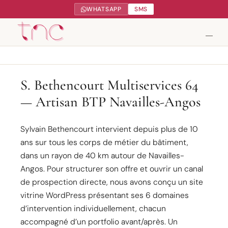
WHATSAPP
SMS
Tendance Nature Communication
S. Bethencourt Multiservices 64
— Artisan BTP Navailles-Angos
Création de sites web à Serres-Castet
Gestion réseaux sociaux
Sylvain Bethencourt intervient depuis plus de 10
ans sur tous les corps de métier du bâtiment,
Google My Business
dans un rayon de 40 km autour de Navailles-
Angos. Pour structurer son offre et ouvrir un canal
Contact
de prospection directe, nous avons conçu un site
vitrine WordPress présentant ses 6 domaines
d’intervention individuellement, chacun
accompagné d’un portfolio avant/après. Un