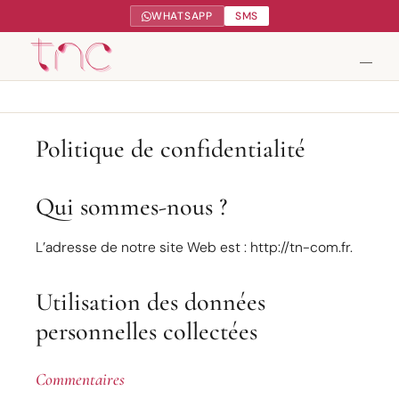
WHATSAPP
SMS
Tendance Nature Communication
Politique de confidentialité
Création de sites web à Serres-Castet
Qui sommes-nous ?
Gestion réseaux sociaux
L’adresse de notre site Web est : http://tn-com.fr.
Google My Business
Utilisation des données
Contact
personnelles collectées
Commentaires