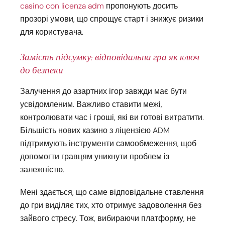
casino con licenza adm
пропонують досить
прозорі умови, що спрощує старт і знижує ризики
для користувача.
Замість підсумку: відповідальна гра як ключ
до безпеки
Залучення до азартних ігор завжди має бути
усвідомленим. Важливо ставити межі,
контролювати час і гроші, які ви готові витратити.
Більшість нових казино з ліцензією ADM
підтримують інструменти самообмеження, щоб
допомогти гравцям уникнути проблем із
залежністю.
Мені здається, що саме відповідальне ставлення
до гри виділяє тих, хто отримує задоволення без
зайвого стресу. Тож, вибираючи платформу, не