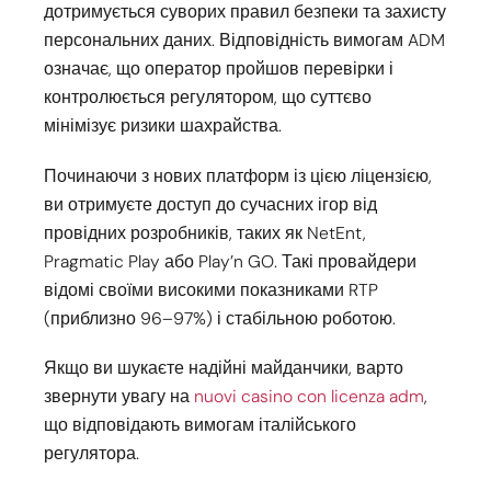
дотримується суворих правил безпеки та захисту
персональних даних. Відповідність вимогам ADM
означає, що оператор пройшов перевірки і
контролюється регулятором, що суттєво
мінімізує ризики шахрайства.
Починаючи з нових платформ із цією ліцензією,
ви отримуєте доступ до сучасних ігор від
провідних розробників, таких як NetEnt,
Pragmatic Play або Play’n GO. Такі провайдери
відомі своїми високими показниками RTP
(приблизно 96–97%) і стабільною роботою.
Якщо ви шукаєте надійні майданчики, варто
звернути увагу на
nuovi casino con licenza adm
,
що відповідають вимогам італійського
регулятора.