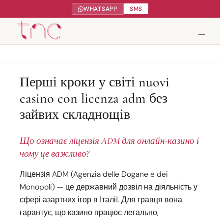
WHATSAPP
SMS
Tendance Nature Communication
Перші кроки у світі nuovi
casino con licenza adm без
Création de sites web à Serres-Castet
зайвих складнощів
Gestion réseaux sociaux
Що означає ліцензія ADM для онлайн-казино і
Google My Business
чому це важливо?
Contact
Ліцензія ADM (Agenzia delle Dogane e dei
Monopoli) — це державний дозвіл на діяльність у
сфері азартних ігор в Італії. Для гравця вона
гарантує, що казино працює легально,