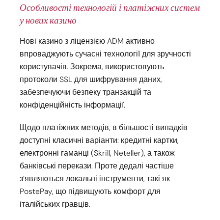
Особливості технологій і платіжних систем
у нових казино
Нові казино з ліцензією ADM активно
впроваджують сучасні технології для зручності
користувачів. Зокрема, використовують
протоколи SSL для шифрування даних,
забезпечуючи безпеку транзакцій та
конфіденційність інформації.
Щодо платіжних методів, в більшості випадків
доступні класичні варіанти: кредитні картки,
електронні гаманці (Skrill, Neteller), а також
банківські перекази. Проте дедалі частіше
з’являються локальні інструменти, такі як
PostePay, що підвищують комфорт для
італійських гравців.