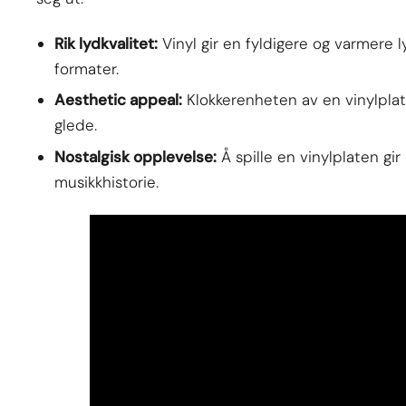
Rik lydkvalitet:
Vinyl gir en fyldigere og varmere
formater.
Aesthetic appeal:
Klokkerenheten av en vinylplat
glede.
Nostalgisk opplevelse:
Å spille en vinylplaten gir
musikkhistorie.