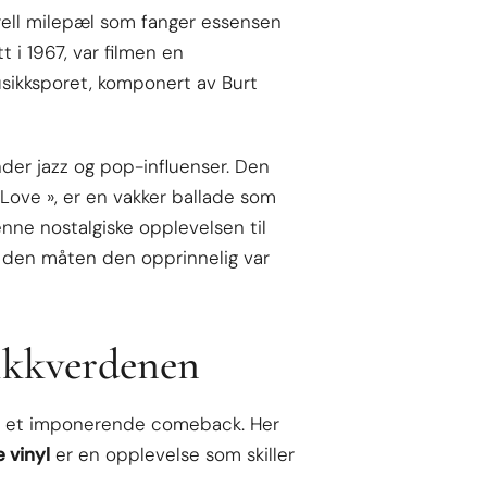
turell milepæl som fanger essensen
t i 1967, var filmen en
sikksporet, komponert av Burt
der jazz og pop-influenser. Den
Love », er en vakker ballade som
enne nostalgiske opplevelsen til
 på den måten den opprinnelig var
sikkverdenen
jort et imponerende comeback. Her
 vinyl
er en opplevelse som skiller