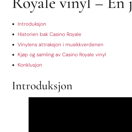
Royale vinyl – En j
Introduksjon
Historien bak Casino Royale
Vinylens attraksjon i musikkverdenen
Kjøp og samling av Casino Royale vinyl
Konklusjon
Introduksjon