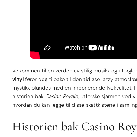
Velkommen til en verden av stilig musikk og uforg
vinyl
fører deg tilbake til den tidløse jazzy atmosfæ
mystikk blandes med en imponerende lydkvalitet. I d
historien bak
Casino Royale
, utforske sjarmen ved vi
hvordan du kan legge til disse skattkistene i samlin
Historien bak Casino Roy