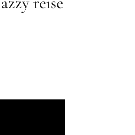
azzy reise