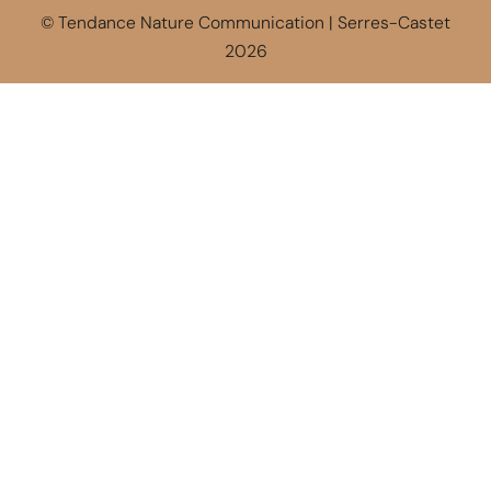
© Tendance Nature Communication | Serres-Castet
2026