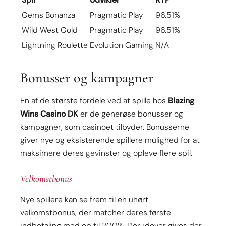
Gems Bonanza
Pragmatic Play
96.51%
Wild West Gold
Pragmatic Play
96.51%
Lightning Roulette
Evolution Gaming
N/A
Bonusser og kampagner
En af de største fordele ved at spille hos
Blazing
Wins Casino DK
er de generøse bonusser og
kampagner, som casinoet tilbyder. Bonusserne
giver nye og eksisterende spillere mulighed for at
maksimere deres gevinster og opleve flere spil.
Velkomstbonus
Nye spillere kan se frem til en uhørt
velkomstbonus, der matcher deres første
indbetaling med op til 200%. Derudover gives der