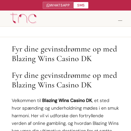
WHATSAPP
SMS
Tendance Nature Communication
Fyr dine gevinstdrømme op med
Blazing Wins Casino DK
Création de sites web à Serres-Castet
Fyr dine gevinstdrømme op med
Gestion réseaux sociaux
Blazing Wins Casino DK
Google My Business
Velkommen til
Blazing Wins Casino DK
, et sted
Contact
hvor spænding og underholdning mødes i en smuk
harmoni. Her vil vi udforske den fortryllende
verden af online gambling, og hvordan Blazing Wins
kan være din ultimative destination for at sætte