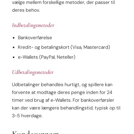
vælge mellem forskellige metoder, der passer til
deres behov.
Indbetalingsmetoder
Bankoverførelse
Kredit- og betalingskort (Visa, Mastercard)
e-Wallets (PayPal, Neteller)
Udbetalingsmetoder
Udbetalinger behandles hurtigt, og spillere kan
forvente at modtage deres penge inden for 24
timer ved brug af e-Wallets. For bankoverførsler
kan der være længere behandlingstid, typisk op til
3-5 hverdage.
Kundesupport