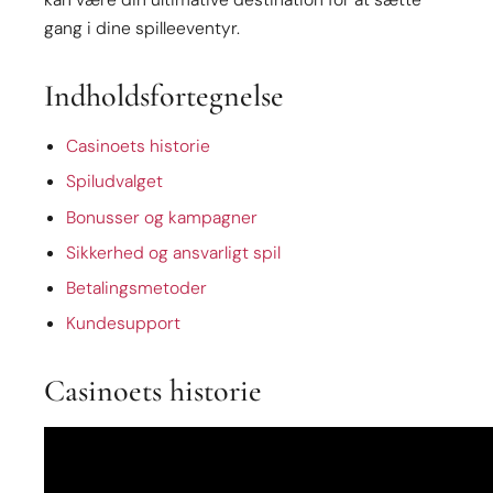
gang i dine spilleeventyr.
Indholdsfortegnelse
Casinoets historie
Spiludvalget
Bonusser og kampagner
Sikkerhed og ansvarligt spil
Betalingsmetoder
Kundesupport
Casinoets historie