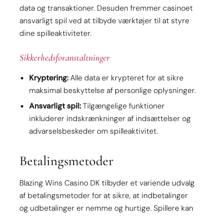
data og transaktioner. Desuden fremmer casinoet
ansvarligt spil ved at tilbyde værktøjer til at styre
dine spilleaktiviteter.
Sikkerhedsforanstaltninger
Kryptering:
Alle data er krypteret for at sikre
maksimal beskyttelse af personlige oplysninger.
Ansvarligt spil:
Tilgængelige funktioner
inkluderer indskrænkninger af indsættelser og
advarselsbeskeder om spilleaktivitet.
Betalingsmetoder
Blazing Wins Casino DK tilbyder et variende udvalg
af betalingsmetoder for at sikre, at indbetalinger
og udbetalinger er nemme og hurtige. Spillere kan