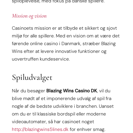
spiloplevelse, med fokus på danske spillere.
Mission og vision
Casinoets mission er at tilbyde et sikkert og sjovt
miljø for alle spillere. Med en vision om at være det
førende online casino i Danmark, stræber Blazing
Wins efter at levere innovative funktioner og
uovertruffen kundeservice.
Spiludvalget
Når du besøger
Blazing Wins Casino DK
, vil du
blive mødt af et imponerende udvalg af spil fra
nogle af de bedste udviklere i branchen. Uanset
om du er til klassiske bordspil eller moderne
videoautomater, så har casinoet noget
http://blazingwins5lines.dk
for enhver smag.