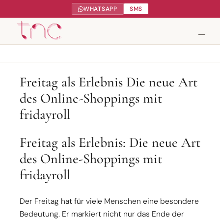
WHATSAPP
SMS
Tendance Nature Communication
Freitag als Erlebnis Die neue Art
des Online-Shoppings mit
Création de sites web à Serres-Castet
fridayroll
Gestion réseaux sociaux
Freitag als Erlebnis: Die neue Art
Google My Business
des Online-Shoppings mit
Contact
fridayroll
Der Freitag hat für viele Menschen eine besondere
Bedeutung. Er markiert nicht nur das Ende der