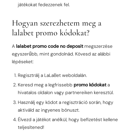
játékokat fedezzenek fel.
Hogyan szerezhetem meg a
lalabet promo kódokat?
A
lalabet promo code no deposit
megszerzése
egyszerűbb, mint gondolnád. Kövesd az alábbi
lépéseket:
Regisztrálj a LaLaBet weboldalán.
Keresd meg a legfrissebb
promo kódokat
a
hivatalos oldalon vagy partnereiken keresztül.
Használj egy kódot a regisztráció során, hogy
aktiváld az ingyenes bónuszt.
Élvezd a játékot anélkül, hogy befizetést kellene
teljesítened!