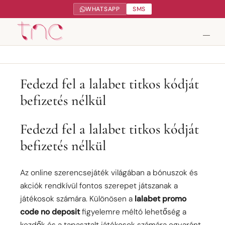
WHATSAPP
SMS
Tendance Nature Communication
Fedezd fel a lalabet titkos kódját
befizetés nélkül
Création de sites web à Serres-Castet
Fedezd fel a lalabet titkos kódját
Gestion réseaux sociaux
befizetés nélkül
Google My Business
Az online szerencsejáték világában a bónuszok és
Contact
akciók rendkívül fontos szerepet játszanak a
játékosok számára. Különösen a
lalabet promo
code no deposit
figyelemre méltó lehetőség a
kezdők és a tapasztalt játékosok számára egyaránt.