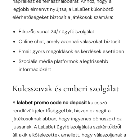
naprakész és felhasználóbarát. Ahhoz, hogy a
legjobb élményt nyújtsa, a LaLaBet különböző
elérhetőségeket biztosít a játékosok számára:
Étkezős vonal: 24/7 ügyfélszolgálat
Online chat, amely azonnali válaszokat biztosít
Email: gyors megoldások és kérdések esetében
Szociális média platformok a legfrissebb
információkért
Kulcsszavak és emberi szolgálat
A
lalabet promo code no deposit
kulcsszó
rendkívüli jelentőséggel bír, hiszen ez segít a
játékosoknak abban, hogy ingyenes bónuszokhoz
jussanak. A LaLaBet ügyfélszolgálata szakértőkből
áll, akik elkötelezettek amellett, hogy válaszoljanak a