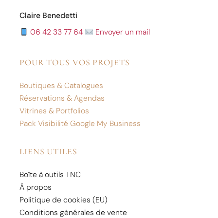
Claire Benedetti
06 42 33 77 64
Envoyer un mail
POUR TOUS VOS PROJETS
Boutiques & Catalogues
Réservations & Agendas
Vitrines & Portfolios
Pack Visibilité Google My Business
LIENS UTILES
Boîte à outils TNC
À propos
Politique de cookies (EU)
Conditions générales de vente