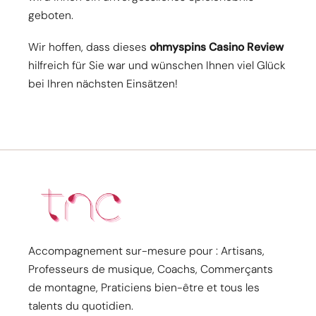
geboten.
Wir hoffen, dass dieses
ohmyspins Casino Review
hilfreich für Sie war und wünschen Ihnen viel Glück
bei Ihren nächsten Einsätzen!
Accompagnement sur-mesure pour : Artisans,
Professeurs de musique, Coachs, Commerçants
de montagne, Praticiens bien-être et tous les
talents du quotidien.