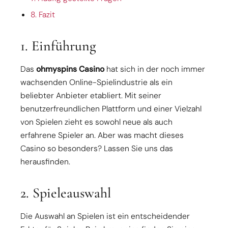
8. Fazit
1. Einführung
Das
ohmyspins Casino
hat sich in der noch immer
wachsenden Online-Spielindustrie als ein
beliebter Anbieter etabliert. Mit seiner
benutzerfreundlichen Plattform und einer Vielzahl
von Spielen zieht es sowohl neue als auch
erfahrene Spieler an. Aber was macht dieses
Casino so besonders? Lassen Sie uns das
herausfinden.
2. Spieleauswahl
Die Auswahl an Spielen ist ein entscheidender