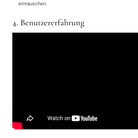
eintauschen.
4. Benutzererfahrung