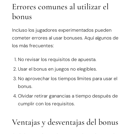
Errores comunes al utilizar el
bonus
Incluso los jugadores experimentados pueden
cometer errores al usar bonuses. Aquí algunos de
los más frecuentes:
No revisar los requisitos de apuesta.
Usar el bonus en juegos no elegibles.
No aprovechar los tiempos límites para usar el
bonus.
Olvidar retirar ganancias a tiempo después de
cumplir con los requisitos.
Ventajas y desventajas del bonus