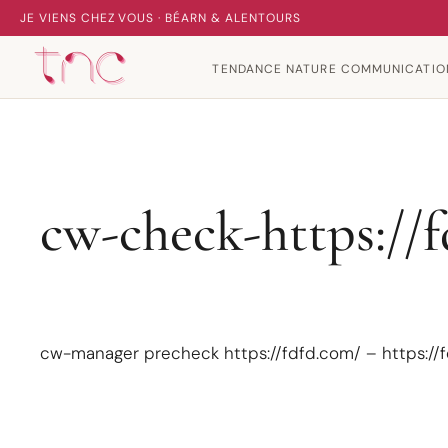
JE VIENS CHEZ VOUS · BÉARN & ALENTOURS
TENDANCE NATURE COMMUNICATIO
cw-check-https://
cw-manager precheck https://fdfd.com/ – https://