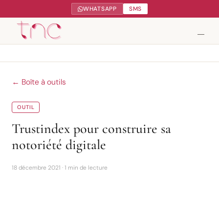
WHATSAPP
SMS
Tendance Nature Communication
← Boîte à outils
Création de sites web à Serres-Castet
OUTIL
Gestion réseaux sociaux
Trustindex pour construire sa
notoriété digitale
Google My Business
Contact
18 décembre 2021 · 1 min de lecture