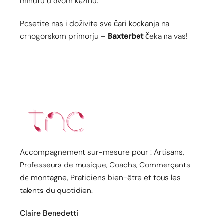
minutu u ovom kazinu.
Posetite nas i doživite sve čari kockanja na
crnogorskom primorju –
Baxterbet
čeka na vas!
Accompagnement sur-mesure pour : Artisans,
Professeurs de musique, Coachs, Commerçants
de montagne, Praticiens bien-être et tous les
talents du quotidien.
Claire Benedetti