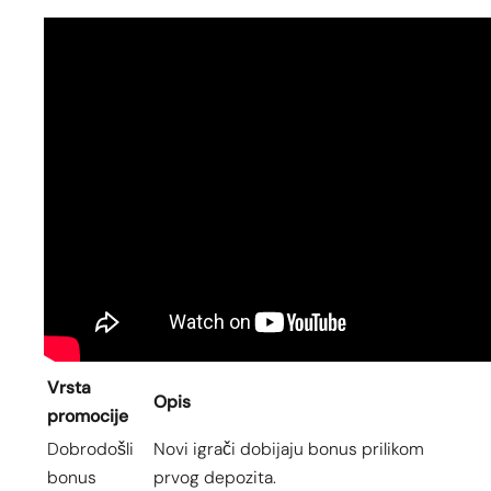
Vrsta
Opis
promocije
Dobrodošli
Novi igrači dobijaju bonus prilikom
bonus
prvog depozita.