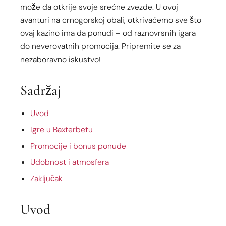
može da otkrije svoje srećne zvezde. U ovoj
avanturi na crnogorskoj obali, otkrivaćemo sve što
ovaj kazino ima da ponudi – od raznovrsnih igara
do neverovatnih promocija. Pripremite se za
nezaboravno iskustvo!
Sadržaj
Uvod
Igre u Baxterbetu
Promocije i bonus ponude
Udobnost i atmosfera
Zaključak
Uvod