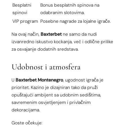
Besplatni
Bonus besplatnih spinova na
spinovi
odabranim slotovima.
VIP program
Posebne nagrade za lojalne igrače.
Na ovaj način,
Baxterbet
ne samo da nudi
izvanredno iskustvo kockanja, već i odlične prilike
za osvajanje dodatnih sredstava.
Udobnost i atmosfera
U
Baxterbet Montenegro
, ugodnost igrača je
prioritet. Kazino je dizajniran tako da pruži
opuštajući ambijent sa udobnim sedištima,
savremenim osvjetljenjem i privlačnim
dekoracijama.
Goste očekuje: